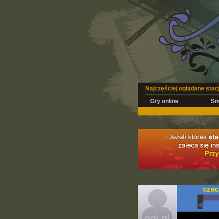
Najczęściej oglądane stac
Gry online
Śm
cza