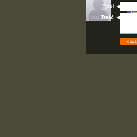
Tytuł
:)
faj
Treść