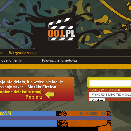
je
Wszystkie stacje
ieszne filmiki
Telewizja internetowa
szukaj w internecie
czaNN
26.09.2007 - 19:45